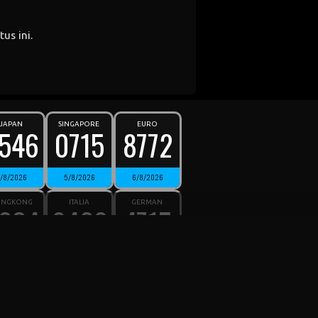
us ini.
JAPAN
SINGAPORE
EURO
546
0715
8772
/8/2026
5/8/2026
6/8/2026
ONGKONG
ITALIA
GERMAN
634
9460
4715
/8/2026
6/8/2026
7/8/2026
APOOL DAY
BOLAPOOL NIGHT
603
8896