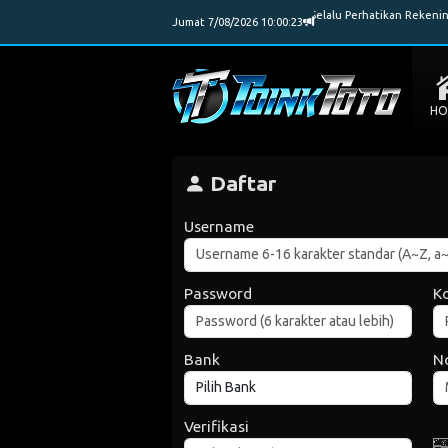
Harap Selalu Perhatikan Rekening 
Jumat 7/08/2026 10:00:24
HO
Daftar
Username
Password
K
Bank
N
Verifikasi