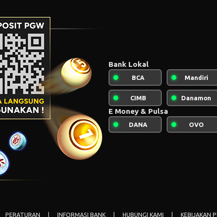
Bank Lokal
BCA
Mandiri
CIMB
Danamon
E Money & Pulsa
DANA
OVO