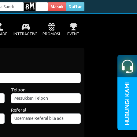
Masuk
Daftar
ADE
INTERACTIVE
PROMOSI
EVENT
Telpon
Referal