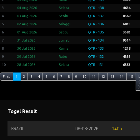
3
04 Aug 2026
Selasa
QTR - 138
4634
4
03 Aug 2026
Senin
QTR - 137
0569
5
02 Aug 2026
Minggu
QTR - 136
6015
6
01 Aug 2026
Sabtu
QTR - 135
3593
7
31 Jul 2026
Jumat
QTR - 134
9514
8
30 Jul 2026
Kamis
QTR - 133
1218
9
29 Jul 2026
Rabu
QTR - 132
4557
10
28 Jul 2026
Selasa
QTR - 131
6533
First
1
2
3
4
5
6
7
8
9
10
11
12
13
14
15
(
)
Togel Result
BRAZIL
06-08-2026
1405