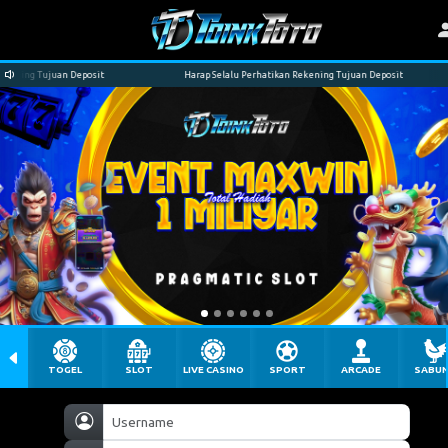
ing Tujuan Deposit
Harap Selalu Perhatikan Rekening Tujuan Deposit
TOGEL
SLOT
LIVE CASINO
SPORT
ARCADE
SABU