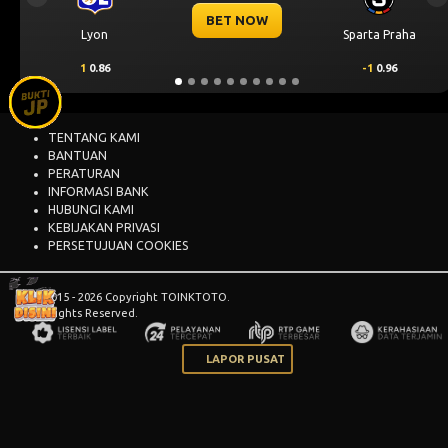
BET NOW
Sparta Praha
Slovan Bratislava
-1
0.96
0.5
0.83
TENTANG KAMI
BANTUAN
PERATURAN
INFORMASI BANK
HUBUNGI KAMI
KEBIJAKAN PRIVASI
PERSETUJUAN COOKIES
© 2015 - 2026 Copyright TOINKTOTO.
All Rights Reserved.
LAPOR PUSAT