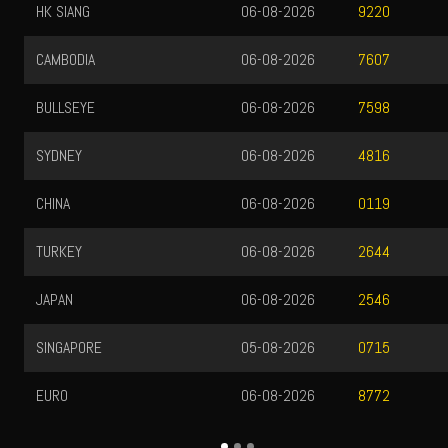
HK SIANG
06-08-2026
9220
CAMBODIA
06-08-2026
7607
BULLSEYE
06-08-2026
7598
SYDNEY
06-08-2026
4816
CHINA
06-08-2026
0119
TURKEY
06-08-2026
2644
JAPAN
06-08-2026
2546
SINGAPORE
05-08-2026
0715
EURO
06-08-2026
8772