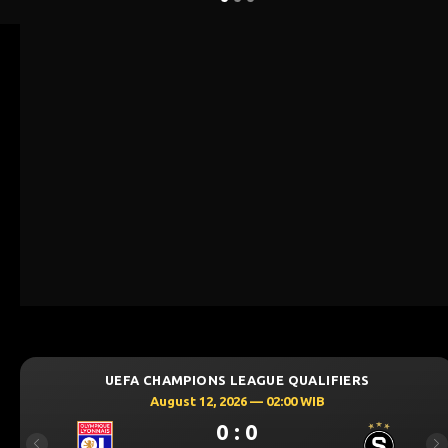
HAMPIONS LEAGUE QUALIFIERS
UEFA CH
August 12, 2026 — 02:00 WIB
Aug
0 : 0
Previous
Ne