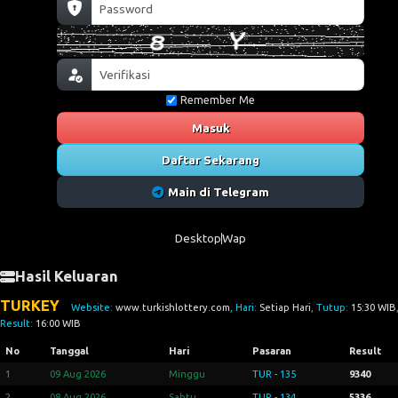
Remember Me
Masuk
Daftar Sekarang
Main di Telegram
Desktop
Wap
Hasil Keluaran
TURKEY
Website:
www.turkishlottery.com
, Hari:
Setiap Hari
, Tutup:
15:30 WIB
Result:
16:00 WIB
No
Tanggal
Hari
Pasaran
Result
1
09 Aug 2026
Minggu
TUR - 135
9340
2
08 Aug 2026
Sabtu
TUR - 134
5336