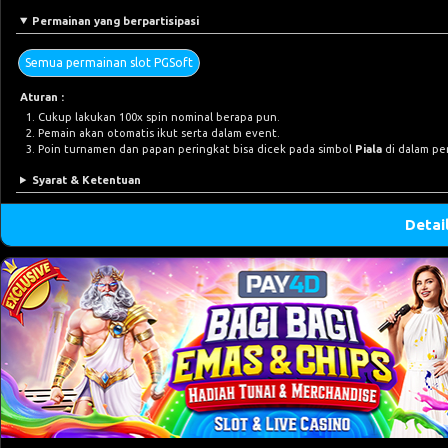
Permainan yang berpartisipasi
Semua permainan slot PGSoft
Aturan :
Cukup lakukan 100x spin nominal berapa pun.
Pemain akan otomatis ikut serta dalam event.
Poin turnamen dan papan peringkat bisa dicek pada simbol
Piala
di dalam pe
Syarat & Ketentuan
Detai