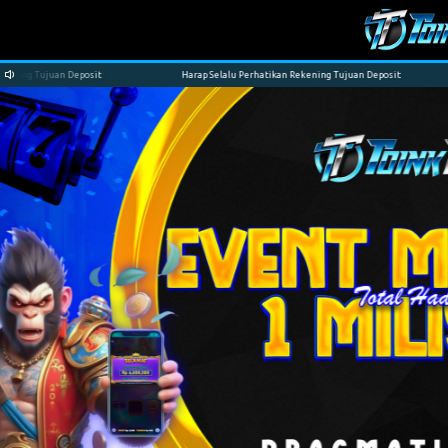
Harap Selalu Perhatikan Rekening Tujuan Deposit