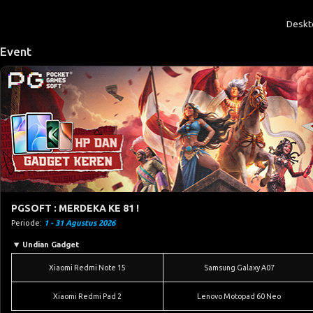
Deskt
Event
PGSOFT : MERDEKA KE 81 !
Periode:
1 - 31 Agustus 2026
Undian Gadget
Xiaomi Redmi Note 15
Samsung Galaxy A07
Xiaomi Redmi Pad 2
Lenovo Motopad 60 Neo